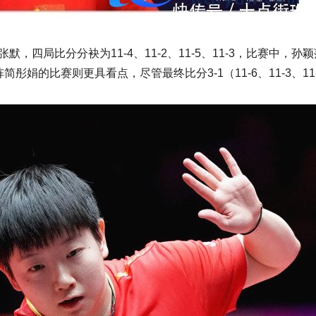
默，四局比分分袂为11-4、11-2、11-5、11-3，比赛中
娟的比赛则更具看点，尽管最终比分3-1（11-6、11-3、11