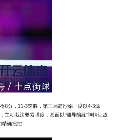
8分，11-3速胜，第三局简彤娟一度以4-3源
，主动裁汰要紧强度，甚而以“辅导陪练”神情让敌
的精确把控