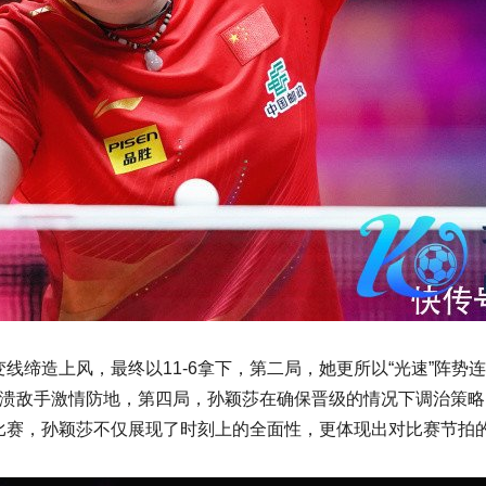
缔造上风，最终以11-6拿下，第二局，她更所以“光速”阵势连得
溃敌手激情防地，第四局，孙颖莎在确保晋级的情况下调治策略
场比赛，孙颖莎不仅展现了时刻上的全面性，更体现出对比赛节拍