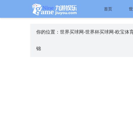
首页
世
你的位置：
世界买球网-世界杯买球网-欧宝体育
锦