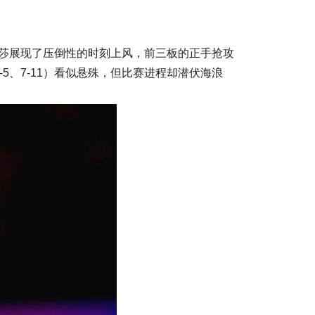
，孙颖莎展现了压倒性的时刻上风，前三板的正手抢攻
-5、7-11）看似悬殊，但比赛进程却潜伏海浪