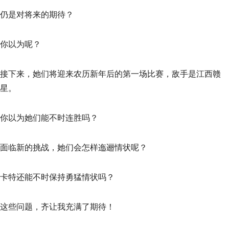
仍是对将来的期待？
你以为呢？
接下来，她们将迎来农历新年后的第一场比赛，敌手是江西赣
星。
你以为她们能不时连胜吗？
面临新的挑战，她们会怎样迤逦情状呢？
卡特还能不时保持勇猛情状吗？
这些问题，齐让我充满了期待！