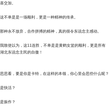
喜交加。
这不单是是一场顺利，更是一种精神的传承。
那种永不放弃，合作拼搏的精神，真的很令东说念主感动。
我致使以为，这11连胜，不单是是黄鹤女篮的顺利，更是所有
湖北东说念主民的自傲！
思思看，要是你是卡特，在这样的本领，你心里会思些什么呢？
是快活？
是振作？