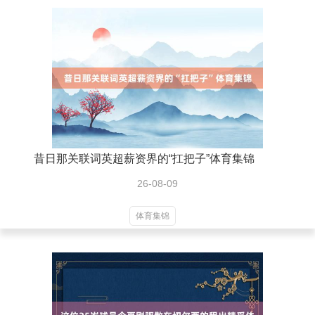
昔日那关联词英超薪资界的“扛把子”体育集锦
26-08-09
体育集锦