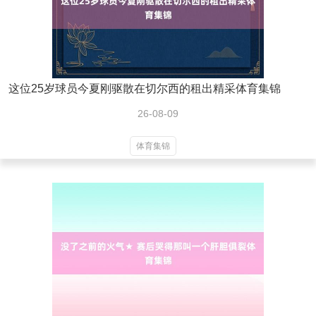
这位25岁球员今夏刚驱散在切尔西的租出精采体育集锦
26-08-09
体育集锦