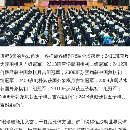
进程3天的热烈角逐，各样貌各组别冠军尘埃落定：2411班蒋烨
为获围棋月吉组冠军；2313班唐浴获围棋初二组冠军；2412班
何毅君获中国象棋月吉组冠军；2308班苏熙翔获中国象棋初二
组冠军；2409班刘朴涵获国外象棋月吉组冠军；2309班周若水
获国外象棋初二组冠军；2310班罗烨获五子棋初二组冠军；
2406班郭龙斌获五子棋月吉A组冠军；2408班戴珊获五子棋月
吉B组冠军。
“瑕瑜谁能用入玄，千复活死体方圆。佛门说得恒沙劫世界买球
网体育信息，应笑长年为一先。”本次武艺绽开会让中学生在垂