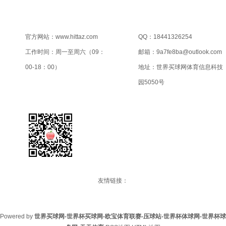
服务热线
联系我们
官方网站：www.hittaz.com
QQ：18441326254
工作时间：周一至周六（09：
邮箱：9a7fe8ba@outlook.com
00-18：00）
地址：世界买球网体育信息科技
园5050号
关注公众号
友情链接：
Powered by
世界买球网-世界杯买球网-欧宝体育联赛-压球站-世界杯体球网-世界杯球