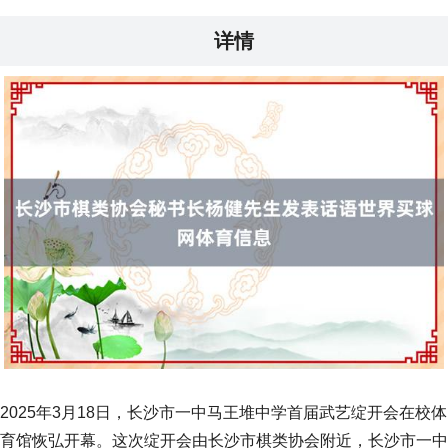
详情
2025年3月18日，长沙市一中马王堆中学首届武艺绽开会在校体
育馆恢弘开幕。这次绽开会由长沙市棋类协会附近，长沙市一中