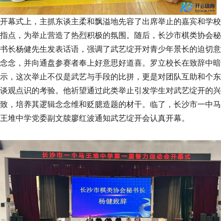
开幕式上，主抓东谈主柔和飘溢地先容了出席举止的嘉宾和学校
指点，为举止营造了热烈积极的氛围。随后，长沙市棋类协会秘
书长杨健先生发表话语，强调了武艺绽开对青少年景长的迫切意
念念，并向通盘参赛者奉上好意思好道喜。罗立校长在致辞中暗
示，这次举止不仅是武艺与手段的比拼，更是对团队互助和个东
谈观点识的考验。他祈望通过此类举止引发学生对武艺绽开的兴
致，培养其逻辑念念维和贬臆造题的材干。临了，长沙市一中马
王堆中学党委副文牍廖红波通知武艺绽开会认真开幕。