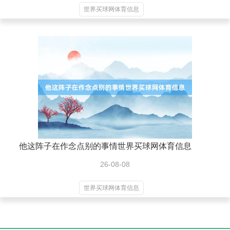
世界买球网体育信息
他这阵子在作念点别的事情世界买球网体育信息
26-08-08
世界买球网体育信息